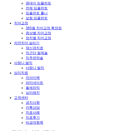
원데이 임플란트
전체 임플란트
임플란트 틀니
보험 임플란트
치아교정
365윌 치아교정 특장점
증상별 치아교정
장치별 치아교정
자연치아 살리기
재신경치료
치근단 절제술
치주판막술
사랑니 발치
사랑니 발치
심미치료
치아미백
라미네이트
올세라믹
심미레진
고객센터
공지사항
카톡상담
치료사례
치료후기
비급여항목